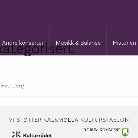
Andre konserter
Musikk & Balanse
Historien
ategorisert
ei-verden/
VI STØTTER KALKMØLLA KULTURSTASJON