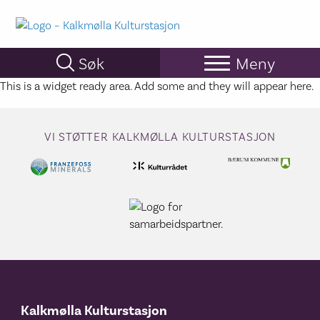
Hopp
til
hovedinnhold
Søk
Meny
This is a widget ready area. Add some and they will appear here.
VI STØTTER KALKMØLLA KULTURSTASJON
Kalkmølla Kulturstasjon