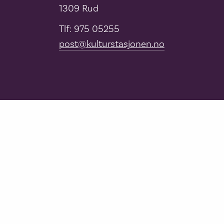
1309 Rud
Tlf: 975 05255
post@kulturstasjonen.no