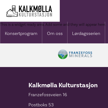
Hopp
til
hovedinnhold
This is a widget ready area. Add some and they will appear here.
Konsertprogram
Om oss
Lørdagsserien
Kalkmølla Kulturstasjon
Franzefossveien 16
Postboks 53