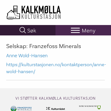
Hopp
til
hovedinnhold
Søk
Meny
Selskap:
Franzefoss Minerals
Anne Wold-Hansen
https://kulturstasjonen.no/kontaktperson/anne-
wold-hansen/
VI STØTTER KALKMØLLA KULTURSTASJON